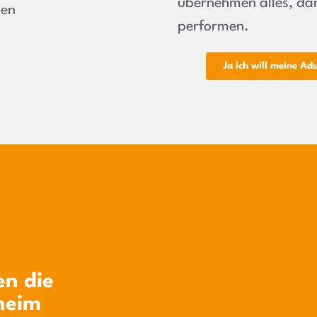
übernehmen alles, dam
nen
performen.
Ja ich will meine Ad
n die
heim