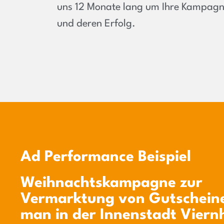
uns 12 Monate lang um Ihre Kampag
und deren Erfolg.
Ad Performance Beispiel
Weihnachtskampagne zur
Vermarktung von Gutscheine
man in der Innenstadt Viern