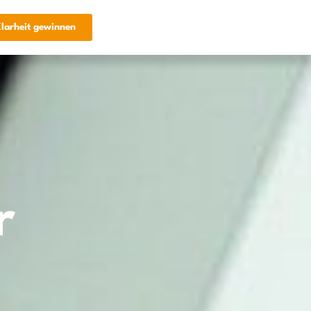
larheit gewinnen
r