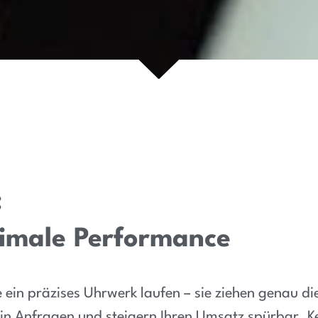
:
imale Performance
e ein präzises Uhrwerk laufen – sie ziehen genau die
 in Anfragen und steigern Ihren Umsatz spürbar. K