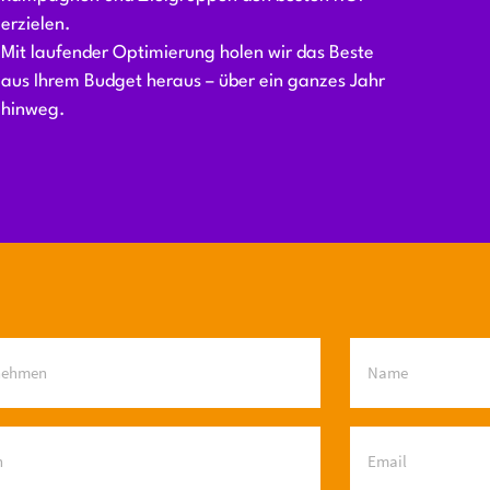
erzielen.
Mit laufender Optimierung holen wir das Beste
aus Ihrem Budget heraus – über ein ganzes Jahr
hinweg.