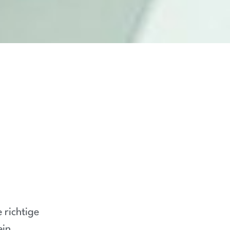
 richtige
ein