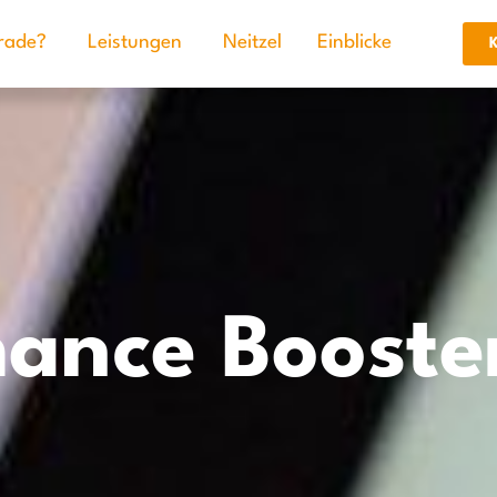
rade?
Leistungen
Neitzel
Einblicke
K
ance Booste